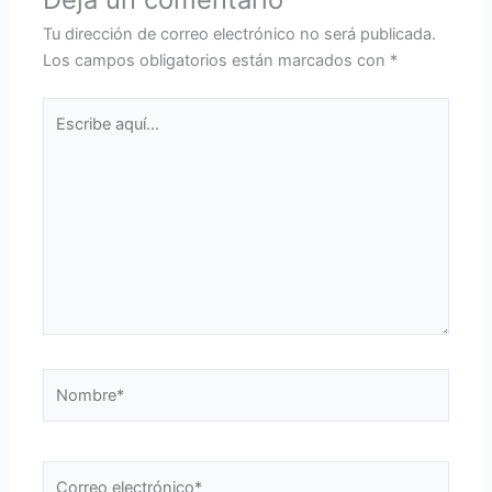
Tu dirección de correo electrónico no será publicada.
Los campos obligatorios están marcados con
*
Escribe
aquí...
Nombre*
Correo