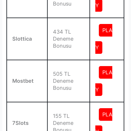
Bonusu
Y
PLA
434 TL
Slottica
Deneme
Bonusu
Y
PLA
505 TL
Mostbet
Deneme
Bonusu
Y
PLA
155 TL
7Slots
Deneme
Bonusu