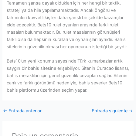
Tamamen şansa dayalı oldukları için her hangi bir taktik,
strateji ya da hile yapılamamaktadır. Ancak öngörü ve
tahminleri kuvvetli kişiler daha şanslı bir şekilde kazançlar
elde edecektir. Bets10 rulet oyunları arasında farklı rulet
masaları bulunmaktadır. Bu rulet masalarının görünüşleri
farklı olsa da hepsinin kuralları ve oynanışları aynıdır. Bahis
sitelerinin güvenilir olması her oyuncunun istediği bir şeydir.
Bets10’un yeni konumu sayesinde Türk kumarbazlar artık
saygın bir bahis sitesine erişebiliyor. Sitenin Curacao lisansı,
bahis meraklıları için genel güvenlik cevapları sağlar. Sitenin
canlı ve farklı görünümü nedeniyle, bahis severler Bets10
bahis platformu üzerinden seçim yapar.
←
Entrada anterior
Entrada siguiente
→
Deja un comentario