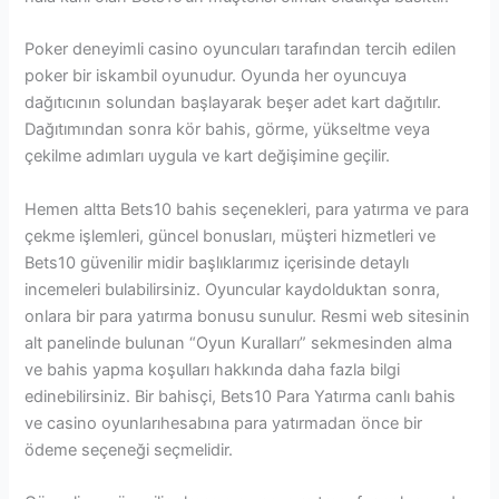
Poker deneyimli casino oyuncuları tarafından tercih edilen
poker bir iskambil oyunudur. Oyunda her oyuncuya
dağıtıcının solundan başlayarak beşer adet kart dağıtılır.
Dağıtımından sonra kör bahis, görme, yükseltme veya
çekilme adımları uygula ve kart değişimine geçilir.
Hemen altta Bets10 bahis seçenekleri, para yatırma ve para
çekme işlemleri, güncel bonusları, müşteri hizmetleri ve
Bets10 güvenilir midir başlıklarımız içerisinde detaylı
incemeleri bulabilirsiniz. Oyuncular kaydolduktan sonra,
onlara bir para yatırma bonusu sunulur. Resmi web sitesinin
alt panelinde bulunan “Oyun Kuralları” sekmesinden alma
ve bahis yapma koşulları hakkında daha fazla bilgi
edinebilirsiniz. Bir bahisçi, Bets10 Para Yatırma canlı bahis
ve casino oyunlarıhesabına para yatırmadan önce bir
ödeme seçeneği seçmelidir.