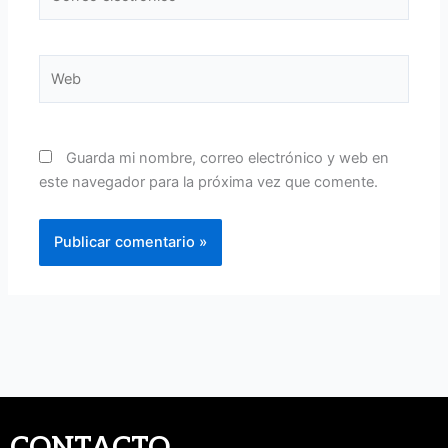
electrónico*
Web
Guarda mi nombre, correo electrónico y web en
este navegador para la próxima vez que comente.