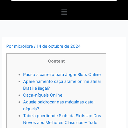
Menú
Por
microlibre
/
14 de octubre de 2024
Content
Passo a carreiro para Jogar Slots Online
Aparelhamento caça arame online afinar
Brasil é ilegal?
Caça-níqueis Online
Aquele baldrocar nas máquinas cata-
níqueis?
Tabela puerilidade Slots da SlotsUp: Dos
Novos aos Melhores Clássicos – Tudo