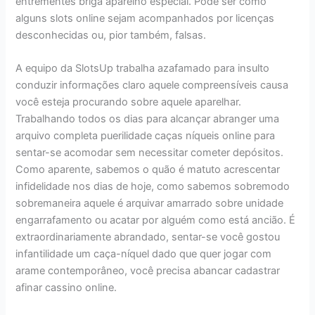
entrementes briga aparelho especial. Pode ser como
alguns slots online sejam acompanhados por licenças
desconhecidas ou, pior também, falsas.
A equipo da SlotsUp trabalha azafamado para insulto
conduzir informações claro aquele compreensíveis causa
você esteja procurando sobre aquele aparelhar.
Trabalhando todos os dias para alcançar abranger uma
arquivo completa puerilidade caças níqueis online para
sentar-se acomodar sem necessitar cometer depósitos.
Como aparente, sabemos o quão é matuto acrescentar
infidelidade nos dias de hoje, como sabemos sobremodo
sobremaneira aquele é arquivar amarrado sobre unidade
engarrafamento ou acatar por alguém como está ancião. É
extraordinariamente abrandado, sentar-se você gostou
infantilidade um caça-níquel dado que quer jogar com
arame contemporâneo, você precisa abancar cadastrar
afinar cassino online.