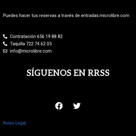
Puedes hacer tus reservas a través de entradas.microlibre.com
Contratación 656 19 88 82
Taquilla 722 74 62 05
info@microlibre.com
SÍGUENOS EN RRSS
F
T
a
w
c
i
e
t
Aviso Legal
b
t