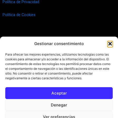
o
e
Política de Privacidad
o
r
k
Política de Cookies
Gestionar consentimiento
Para ofrecer las mejores experiencias, utilizamos tecnologías como las
cookies para almacenar y/o acceder a la información del dispositivo. El
consentimiento de estas tecnologías nos permitirá procesar datos como
el comportamiento de navegación o las identificaciones únicas en este
Haz clic para aceptar cookies de
sitio. No consentir o retirar el consentimiento, puede afectar
negativamente a ciertas características y funciones.
marketing y permitir este
contenido (Translation error)
Aceptar
Denegar
Ver preferencias