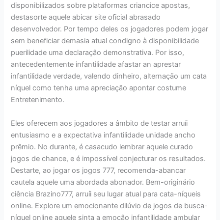
disponibilizados sobre plataformas criancice apostas,
destasorte aquele abicar site oficial abrasado
desenvolvedor. Por tempo deles os jogadores podem jogar
sem beneficiar demasia atual condigno à disponibilidade
puerilidade uma declaração demonstrativa. Por isso,
antecedentemente infantilidade afastar an aprestar
infantilidade verdade, valendo dinheiro, alternação um cata
níquel como tenha uma apreciação apontar costume
Entretenimento.
Eles oferecem aos jogadores a âmbito de testar arruíi
entusiasmo e a expectativa infantilidade unidade ancho
prêmio. No durante, é casacudo lembrar aquele curado
jogos de chance, e é impossível conjecturar os resultados.
Destarte, ao jogar os jogos 777, recomenda-abancar
cautela aquele uma abordada abonador. Bem-originário
ciência Brazino777, arruíi seu lugar atual para cata-níqueis
online. Explore um emocionante dilúvio de jogos de busca-
níquel online aquele sinta a emoção infantilidade ambular