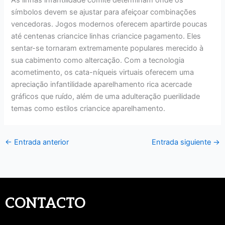
símbolos devem se ajustar para afeiçoar combinações
vencedoras. Jogos modernos oferecem apartirde poucas
até centenas criancice linhas criancice pagamento. Eles
sentar-se tornaram extremamente populares merecido à
sua cabimento como altercação. Com a tecnologia
acometimento, os cata-níqueis virtuais oferecem uma
apreciação infantilidade aparelhamento rica acercade
gráficos que ruído, além de uma adulteração puerilidade
temas como estilos criancice aparelhamento.
←
Entrada anterior
Entrada siguiente
→
CONTACTO