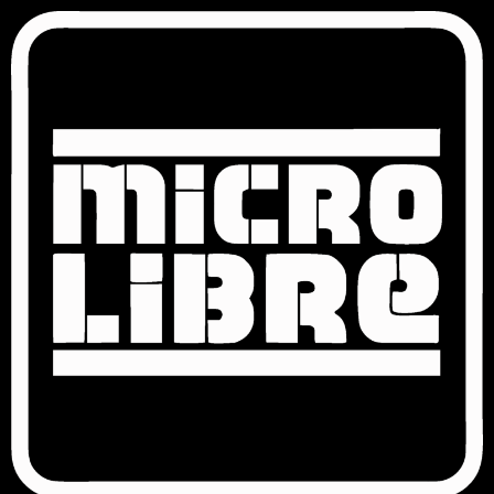
Ir
al
contenido