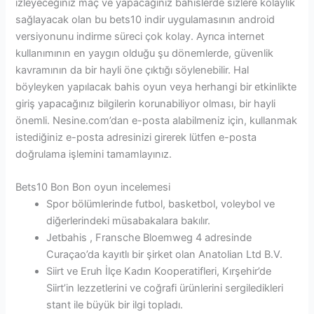
izleyeceğiniz maç ve yapacağınız bahislerde sizlere kolaylık
sağlayacak olan bu bets10 indir uygulamasının android
versiyonunu indirme süreci çok kolay. Ayrıca internet
kullanımının en yaygın olduğu şu dönemlerde, güvenlik
kavramının da bir hayli öne çıktığı söylenebilir. Hal
böyleyken yapılacak bahis oyun veya herhangi bir etkinlikte
giriş yapacağınız bilgilerin korunabiliyor olması, bir hayli
önemli. Nesine.com’dan e-posta alabilmeniz için, kullanmak
istediğiniz e-posta adresinizi girerek lütfen e-posta
doğrulama işlemini tamamlayınız.
Bets10 Bon Bon oyun incelemesi
Spor bölümlerinde futbol, basketbol, voleybol ve
diğerlerindeki müsabakalara bakılır.
Jetbahis , Fransche Bloemweg 4 adresinde
Curaçao’da kayıtlı bir şirket olan Anatolian Ltd B.V.
Siirt ve Eruh İlçe Kadın Kooperatifleri, Kırşehir’de
Siirt’in lezzetlerini ve coğrafi ürünlerini sergiledikleri
stant ile büyük bir ilgi topladı.