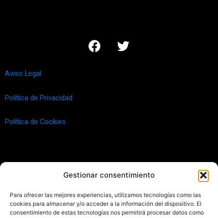
F
T
a
w
c
i
e
t
Aviso Legal
b
t
o
e
Política de Privacidad
o
r
k
Política de Cookies
Gestionar consentimiento
Para ofrecer las mejores experiencias, utilizamos tecnologías como las
cookies para almacenar y/o acceder a la información del dispositivo. El
consentimiento de estas tecnologías nos permitirá procesar datos como