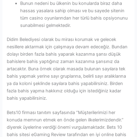
Bunun nedeni bu ülkenin bu konularda biraz daha
hassas yasalara sahip olması ve bu sayede sitenin
tüm casino oyunlarından her türlü bahis opsiyonunu
sunabilmesi gelmektedir.
Didim Belediyesi olarak bu mirası korumak ve gelecek
nesillere aktarmak için çalışmaya devam edeceğiz. Bundan
dolayı birden fazla bahis yaparak kazanma şansı düşük
bahislere bahis yaptığınız zaman kazanma şansınız da
artacaktır. Buna örnek olarak masada bulunan sayılara tek
bahis yapmak yerine sayı gruplarına, belirli sayı aralıklarına
ya da koloni şeklinde sayılara bahis yapabilirsiniz. Birden
fazla bahis yapma hakkınız olduğu için istediğiniz kadar
bahis yapabilirsiniz.
Bets10 firması tanıtım sayfasında “Müşterilerimizi her
konuda memnun etmek en önde gelen ilkelerimizdendir.”
diyerek üyelerine verdiği önemi vurgulamaktadır. Bets 10
bahis sitesi eGaming Review tarafından en iyi online bahis