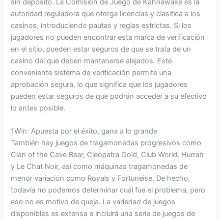
sin depósito. La Comisión de Juego de Kahnawake es la
autoridad reguladora que otorga licencias y clasifica a los
casinos, introduciendo pautas y reglas estrictas. Si los
jugadores no pueden encontrar esta marca de verificación
en el sitio, pueden estar seguros de que se trata de un
casino del que deben mantenerse alejados. Este
conveniente sistema de verificación permite una
aprobación segura, lo que significa que los jugadores
pueden estar seguros de que podrán acceder a su efectivo
lo antes posible.
1Win: Apuesta por el éxito, gana a lo grande
También hay juegos de tragamonedas progresivos como
Clan of the Cave Bear, Cleopatra Gold, Club World, Hurrah
y Le Chat Noir, así como máquinas tragamonedas de
menor variación como Royals y Fortuneise. De hecho,
todavía no podemos determinar cuál fue el problema, pero
eso no es motivo de queja. La variedad de juegos
disponibles es extensa e incluirá una serie de juegos de