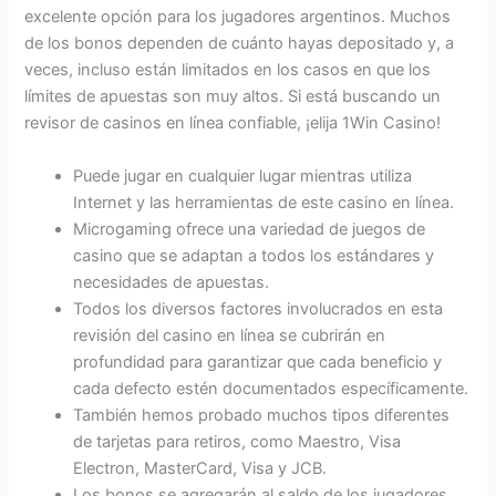
excelente opción para los jugadores argentinos. Muchos
de los bonos dependen de cuánto hayas depositado y, a
veces, incluso están limitados en los casos en que los
límites de apuestas son muy altos. Si está buscando un
revisor de casinos en línea confiable, ¡elija 1Win Casino!
Puede jugar en cualquier lugar mientras utiliza
Internet y las herramientas de este casino en línea.
Microgaming ofrece una variedad de juegos de
casino que se adaptan a todos los estándares y
necesidades de apuestas.
Todos los diversos factores involucrados en esta
revisión del casino en línea se cubrirán en
profundidad para garantizar que cada beneficio y
cada defecto estén documentados específicamente.
También hemos probado muchos tipos diferentes
de tarjetas para retiros, como Maestro, Visa
Electron, MasterCard, Visa y JCB.
Los bonos se agregarán al saldo de los jugadores