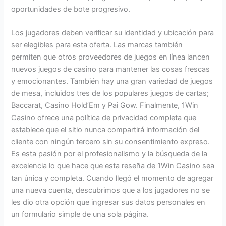
oportunidades de bote progresivo.
Los jugadores deben verificar su identidad y ubicación para
ser elegibles para esta oferta. Las marcas también
permiten que otros proveedores de juegos en línea lancen
nuevos juegos de casino para mantener las cosas frescas
y emocionantes. También hay una gran variedad de juegos
de mesa, incluidos tres de los populares juegos de cartas;
Baccarat, Casino Hold’Em y Pai Gow. Finalmente, 1Win
Casino ofrece una política de privacidad completa que
establece que el sitio nunca compartirá información del
cliente con ningún tercero sin su consentimiento expreso.
Es esta pasión por el profesionalismo y la búsqueda de la
excelencia lo que hace que esta reseña de 1Win Casino sea
tan única y completa. Cuando llegó el momento de agregar
una nueva cuenta, descubrimos que a los jugadores no se
les dio otra opción que ingresar sus datos personales en
un formulario simple de una sola página.