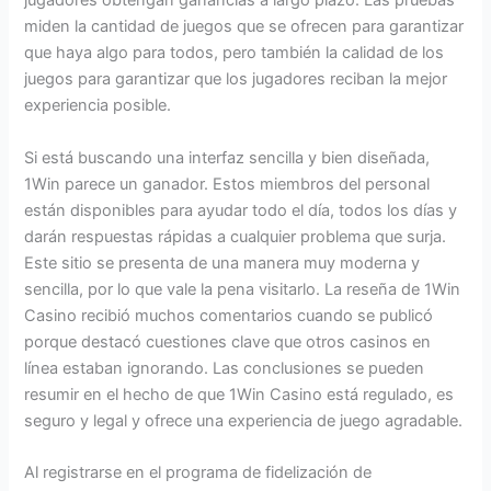
jugadores obtengan ganancias a largo plazo. Las pruebas
miden la cantidad de juegos que se ofrecen para garantizar
que haya algo para todos, pero también la calidad de los
juegos para garantizar que los jugadores reciban la mejor
experiencia posible.
Si está buscando una interfaz sencilla y bien diseñada,
1Win parece un ganador. Estos miembros del personal
están disponibles para ayudar todo el día, todos los días y
darán respuestas rápidas a cualquier problema que surja.
Este sitio se presenta de una manera muy moderna y
sencilla, por lo que vale la pena visitarlo. La reseña de 1Win
Casino recibió muchos comentarios cuando se publicó
porque destacó cuestiones clave que otros casinos en
línea estaban ignorando. Las conclusiones se pueden
resumir en el hecho de que 1Win Casino está regulado, es
seguro y legal y ofrece una experiencia de juego agradable.
Al registrarse en el programa de fidelización de