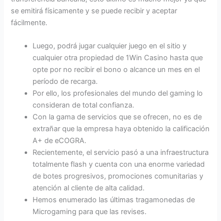
se emitirá físicamente y se puede recibir y aceptar
fácilmente.
Luego, podrá jugar cualquier juego en el sitio y
cualquier otra propiedad de 1Win Casino hasta que
opte por no recibir el bono o alcance un mes en el
período de recarga.
Por ello, los profesionales del mundo del gaming lo
consideran de total confianza.
Con la gama de servicios que se ofrecen, no es de
extrañar que la empresa haya obtenido la calificación
A+ de eCOGRA.
Recientemente, el servicio pasó a una infraestructura
totalmente flash y cuenta con una enorme variedad
de botes progresivos, promociones comunitarias y
atención al cliente de alta calidad.
Hemos enumerado las últimas tragamonedas de
Microgaming para que las revises.