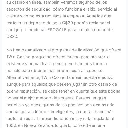
su casino en línea. También veremos algunos de los
aspectos de seguridad, cómo funciona el sitio, servicio al
cliente y cómo está regulada la empresa. Aquellos que
realicen un depósito de solo C$20 podrán reclamar el
código promocional: FROGALE para recibir un bono de
C$30.
No hemos analizado el programa de fidelización que ofrece
1Win Casino porque no ofrece mucho para mejorar lo
existente y no valdría la pena, pero haremos todo lo
posible para obtener más información al respecto.
Alternativamente, 1Win Casino también acepta efectivo,
aunque para aquellos que deseen jugar en otro casino de
buena reputación, se debe tener en cuenta que este podría
no ser el mejor método de apuesta. Este es un gran
beneficio ya que algunas de las páginas son demasiado
anchas para teléfonos inteligentes, lo que las hace más
fáciles de usar. También tiene licencia y está regulado al
100% en Nueva Zelanda, lo que lo convierte en una