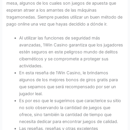
mesa, algunos de los cuales son juegos de apuesta que
esperan atraer a los amantes de las máquinas
tragamonedas. Siempre puedes utilizar un buen método de
pago online una vez que hayas decidido a dónde ir.
Al utilizar las funciones de seguridad más
avanzadas, 1Win Casino garantiza que los jugadores
estén seguros en este peligroso mundo de delitos
cibernéticos y se compromete a proteger sus
actividades.
En esta reseña de 1Win Casino, le brindamos
algunos de los mejores bonos de giros gratis para
que sepamos que será recompensado por ser un
jugador leal.
Es por eso que le sugerimos que caracterice su sitio
no solo observando la cantidad de juegos que
ofrece, sino también la cantidad de tiempo que
necesita dedicar para encontrar juegos de calidad.
Las reseñas, reseñas y otras excelentes