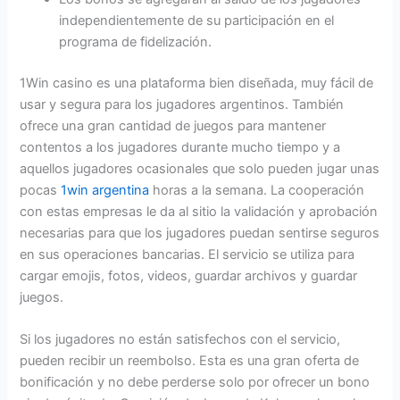
independientemente de su participación en el
programa de fidelización.
1Win casino es una plataforma bien diseñada, muy fácil de
usar y segura para los jugadores argentinos. También
ofrece una gran cantidad de juegos para mantener
contentos a los jugadores durante mucho tiempo y a
aquellos jugadores ocasionales que solo pueden jugar unas
pocas
1win argentina
horas a la semana. La cooperación
con estas empresas le da al sitio la validación y aprobación
necesarias para que los jugadores puedan sentirse seguros
en sus operaciones bancarias. El servicio se utiliza para
cargar emojis, fotos, videos, guardar archivos y guardar
juegos.
Si los jugadores no están satisfechos con el servicio,
pueden recibir un reembolso. Esta es una gran oferta de
bonificación y no debe perderse solo por ofrecer un bono