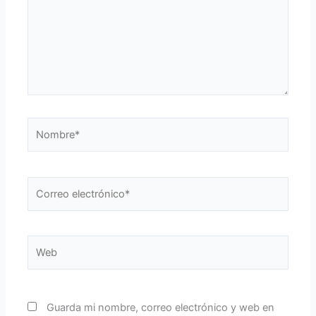
Nombre*
Correo
electrónico*
Web
Guarda mi nombre, correo electrónico y web en