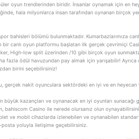
üler oyun trendlerinden biridir. İnsanlar oynamak için en hey
inde, hala milyonlarca insan tarafından oynanan birçok yen
r spor bahisleri bölümü bulunmaktadır. Kumarbazlarımıza can
 bir canlı oyun platformu başlatan ilk gerçek çevrimiçi Ca
ker, High-low split üzerinden /10 gibi birçok oyun sunmaktad
ha fazla ödül havuzundan pay almak için yarışabilir! Ayrıca
dan birini seçebilirsiniz!
 gerçek nakit oyunculara sektördeki en iyi ve en heyecan v
en büyük kazançları ve oynanacak en iyi oyunları sunacağı g
un, bahiscom Casino ile nerede olursanız olun oynayabilirsini
ablet ve mobil cihazlarda izlenebilen ve oynanabilen standa
-posta yoluyla iletişime geçebilirsiniz.