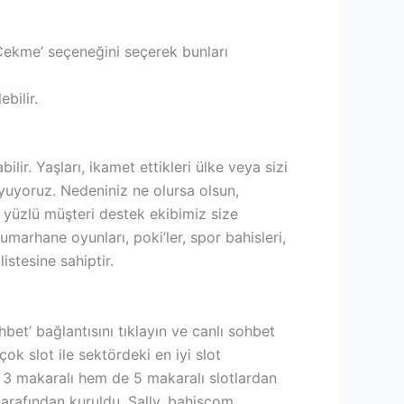
ekme’ seçeneğini seçerek bunları
bilir.
ir. Yaşları, ikamet ettikleri ülke veya sizi
uyoruz. Nedeniniz ne olursa olsun,
r yüzlü müşteri destek ekibimiz size
marhane oyunları, poki’ler, spor bahisleri,
stesine sahiptir.
bet’ bağlantısını tıklayın ve canlı sohbet
ok slot ile sektördeki en iyi slot
em 3 makaralı hem de 5 makaralı slotlardan
tarafından kuruldu. Sally, bahiscom