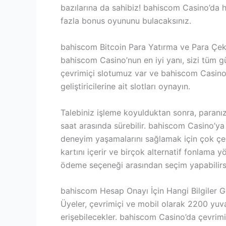
bazılarına da sahibiz! bahiscom Casino’da he
fazla bonus oyununu bulacaksınız.
bahiscom Bitcoin Para Yatırma ve Para Çe
bahiscom Casino’nun en iyi yanı, sizi tüm g
çevrimiçi slotumuz var ve bahiscom Casino’d
geliştiricilerine ait slotları oynayın.
Talebiniz işleme koyulduktan sonra, paranız
saat arasında sürebilir. bahiscom Casino’ya
deneyim yaşamalarını sağlamak için çok çeş
kartını içerir ve birçok alternatif fonlama 
ödeme seçeneği arasından seçim yapabilirsi
bahiscom Hesap Onayı İçin Hangi Bilgiler Ge
Üyeler, çevrimiçi ve mobil olarak 2200 yuv
erişebilecekler. bahiscom Casino’da çevrimiç