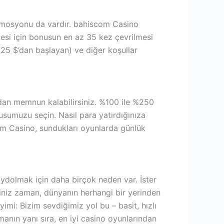
omosyonu da vardır. bahiscom Casino
esi için bonusun en az 35 kez çevrilmesi
25 $’dan başlayan) ve diğer koşullar
ndan memnun kalabilirsiniz. %100 ile %250
umuzu seçin. Nasıl para yatırdığınıza
om Casino, sundukları oyunlarda günlük
aydolmak için daha birçok neden var. İster
iğiniz zaman, dünyanın herhangi bir yerinden
imi: Bizim sevdiğimiz yol bu – basit, hızlı
anın yanı sıra, en iyi casino oyunlarından