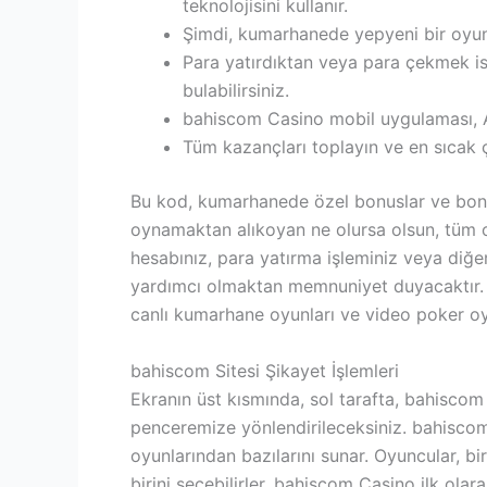
teknolojisini kullanır.
Şimdi, kumarhanede yepyeni bir oyun
Para yatırdıktan veya para çekmek i
bulabilirsiniz.
bahiscom Casino mobil uygulaması, A
Tüm kazançları toplayın ve en sıcak ç
Bu kod, kumarhanede özel bonuslar ve bonusla
oynamaktan alıkoyan ne olursa olsun, tüm 
hesabınız, para yatırma işleminiz veya diğer
yardımcı olmaktan memnuniyet duyacaktır. ba
canlı kumarhane oyunları ve video poker oyun
bahiscom Sitesi Şikayet İşlemleri
Ekranın üst kısmında, sol tarafta, bahiscom 
penceremize yönlendirileceksiniz. bahiscom C
oyunlarından bazılarını sunar. Oyuncular, b
birini seçebilirler. bahiscom Casino ilk ola