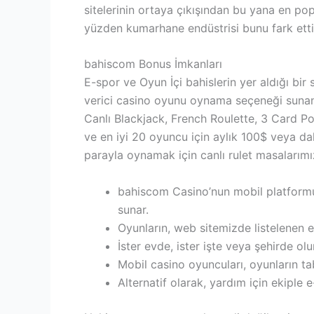
sitelerinin ortaya çıkışından bu yana en pop
yüzden kumarhane endüstrisi bunu fark ettiğ
bahiscom Bonus İmkanları
E-spor ve Oyun İçi bahislerin yer aldığı bi
verici casino oyunu oynama seçeneği sunan
Canlı Blackjack, French Roulette, 3 Card Po
ve en iyi 20 oyuncu için aylık 100$ veya da
parayla oynamak için canlı rulet masalarımız
bahiscom Casino’nun mobil platformu,
sunar.
Oyunların, web sitemizde listelenen 
İster evde, ister işte veya şehirde ol
Mobil casino oyuncuları, oyunların t
Alternatif olarak, yardım için ekiple e