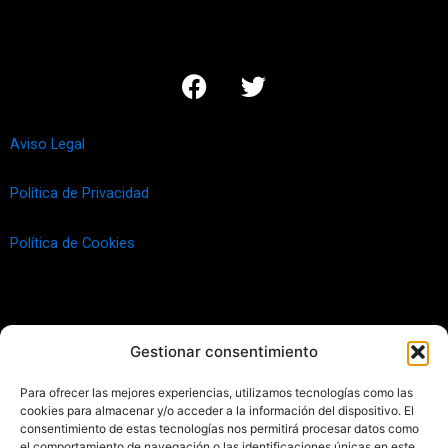
F
T
a
w
c
i
e
t
Aviso Legal
b
t
o
e
Política de Privacidad
o
r
k
Política de Cookies
Gestionar consentimiento
Para ofrecer las mejores experiencias, utilizamos tecnologías como las
cookies para almacenar y/o acceder a la información del dispositivo. El
consentimiento de estas tecnologías nos permitirá procesar datos como
el comportamiento de navegación o las identificaciones únicas en este