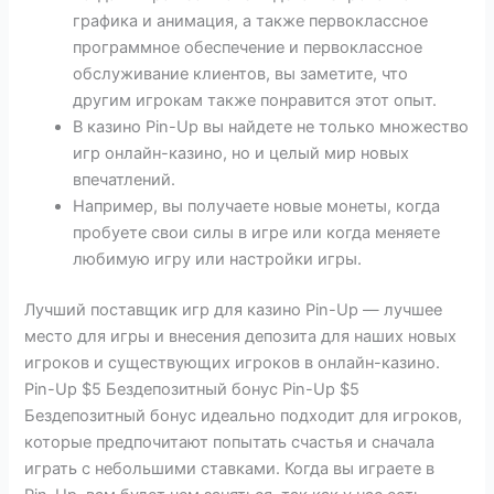
графика и анимация, а также первоклассное
программное обеспечение и первоклассное
обслуживание клиентов, вы заметите, что
другим игрокам также понравится этот опыт.
В казино Pin-Up вы найдете не только множество
игр онлайн-казино, но и целый мир новых
впечатлений.
Например, вы получаете новые монеты, когда
пробуете свои силы в игре или когда меняете
любимую игру или настройки игры.
Лучший поставщик игр для казино Pin-Up — лучшее
место для игры и внесения депозита для наших новых
игроков и существующих игроков в онлайн-казино.
Pin-Up $5 Бездепозитный бонус Pin-Up $5
Бездепозитный бонус идеально подходит для игроков,
которые предпочитают попытать счастья и сначала
играть с небольшими ставками. Когда вы играете в