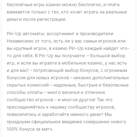
бесплатные игры казино можно бесплатно, и плата
взимается только с тех, кто хочет играть на реальные
деньги после регистрации.
Pin-Up автоматы: ассортимент и производители
Независимо от того, есть ли у вас семьи игроков или
вы крупный игрок, в казино Pin-Up каждый найдет что-
то для себя. В Pin-Up вы получаете: – большой выбор
игр, и если вы играете в мобильное казино, у нас есть
и для вас! – потрясающий выбор бонусов, с огромным
бонусом для новых игроков – никаких дополнительных
скрытых комиссий – надежные, быстрые и безопасные
способы оплаты – много веселья и отличное
сообщество игроков – и многое другое! Так что
присоединяйтесь к нашему сообществу игроков,
повеселитесь и заработайте немного денег! Мы
празднуем официальное введение совершенно нового
100% бонуса за матч.