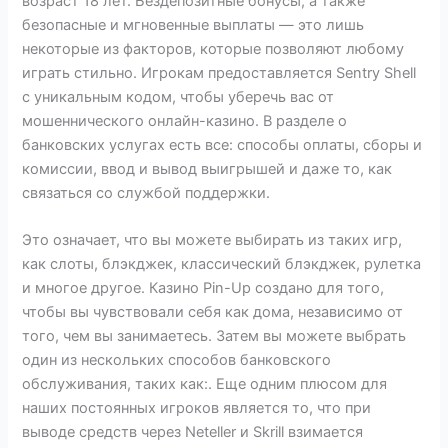
возраст 18 лет. Бездепозитные бонусы, а также
безопасные и мгновенные выплаты — это лишь
некоторые из факторов, которые позволяют любому
играть стильно. Игрокам предоставляется Sentry Shell
с уникальным кодом, чтобы уберечь вас от
мошеннического онлайн-казино. В разделе о
банковских услугах есть все: способы оплаты, сборы и
комиссии, ввод и вывод выигрышей и даже то, как
связаться со службой поддержки.
Это означает, что вы можете выбирать из таких игр,
как слоты, блэкджек, классический блэкджек, рулетка
и многое другое. Казино Pin-Up создано для того,
чтобы вы чувствовали себя как дома, независимо от
того, чем вы занимаетесь. Затем вы можете выбрать
один из нескольких способов банковского
обслуживания, таких как:. Еще одним плюсом для
наших постоянных игроков является то, что при
выводе средств через Neteller и Skrill взимается