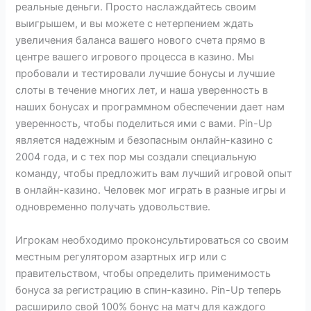
реальные деньги. Просто наслаждайтесь своим
выигрышем, и вы можете с нетерпением ждать
увеличения баланса вашего нового счета прямо в
центре вашего игрового процесса в казино. Мы
пробовали и тестировали лучшие бонусы и лучшие
слоты в течение многих лет, и наша уверенность в
наших бонусах и программном обеспечении дает нам
уверенность, чтобы поделиться ими с вами. Pin-Up
является надежным и безопасным онлайн-казино с
2004 года, и с тех пор мы создали специальную
команду, чтобы предложить вам лучший игровой опыт
в онлайн-казино. Человек мог играть в разные игры и
одновременно получать удовольствие.
Игрокам необходимо проконсультироваться со своим
местным регулятором азартных игр или с
правительством, чтобы определить применимость
бонуса за регистрацию в спин-казино. Pin-Up теперь
расширило свой 100% бонус на матч для каждого