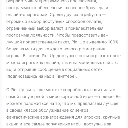
разработчикам программного обеспечения,
программного обеспечения на основе браузера и
онлайн-операторам. Среди других атрибутов —
огромный выбор доступных способов оплаты,
ограниченный выбор валют и привлекательная
программа лояльности. Чтобы предоставить вам
лучший приветственный пакет, Pin-Up выделило 100%
бонус на матч для каждого нового регистрация
игрока. В казино Pin-Up доступны сотни игр, в которые
можно играть как онлайн, так и на мобильных сайтах.
Eu) и отправив сообщение в социальных сетях
(подписавшись на нас в Твиттере).
С Pin-Up вы также можете попробовать свои силы в
самой популярной в мире карточной игре — покере. Вы
можете положиться на то, что мы предлагаем лучшее
в своем классе обслуживание клиентов,
фантастические вознаграждения для игроков, крупные
акции и все самые популярные игры, доступные за