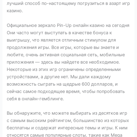
лучший способ по-настоящему погрузиться в азарт игр
казино.
Официальное зеркало Pin-Up онлайн казино на сегодня
Они часто могут выступать в качестве бонуса к
выигрышу, что является отличным стимулом для
продолжения игры. Все игры, которые вы знаете и
любите, очень активная социальная сеть, мобильные
приложения — здесь вы найдете все необходимое.
Некоторые из этих игр ограничены определенными
устройствами, а другие нет. Мы дали каждому
возможность сыграть на щедрые 600 долларов, и
сейчас самое подходящее время, чтобы попробовать
себя в онлайн-гемблинге.
Вы обнаружите, что можете выбирать из десятков игр
с самым высоким рейтингом, большинство из которых
бесплатны и содержат интересные темы и игры. К ним
относятся самые популярные слоты, такие как Mega