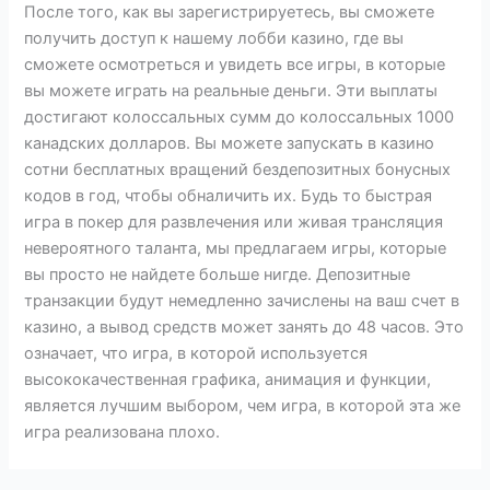
После того, как вы зарегистрируетесь, вы сможете
получить доступ к нашему лобби казино, где вы
сможете осмотреться и увидеть все игры, в которые
вы можете играть на реальные деньги. Эти выплаты
достигают колоссальных сумм до колоссальных 1000
канадских долларов. Вы можете запускать в казино
сотни бесплатных вращений бездепозитных бонусных
кодов в год, чтобы обналичить их. Будь то быстрая
игра в покер для развлечения или живая трансляция
невероятного таланта, мы предлагаем игры, которые
вы просто не найдете больше нигде. Депозитные
транзакции будут немедленно зачислены на ваш счет в
казино, а вывод средств может занять до 48 часов. Это
означает, что игра, в которой используется
высококачественная графика, анимация и функции,
является лучшим выбором, чем игра, в которой эта же
игра реализована плохо.