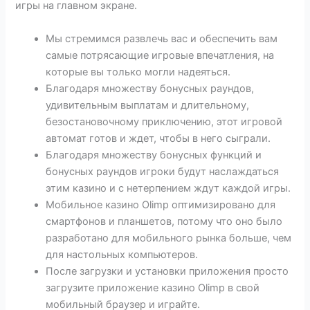
игры на главном экране.
Мы стремимся развлечь вас и обеспечить вам
самые потрясающие игровые впечатления, на
которые вы только могли надеяться.
Благодаря множеству бонусных раундов,
удивительным выплатам и длительному,
безостановочному приключению, этот игровой
автомат готов и ждет, чтобы в него сыграли.
Благодаря множеству бонусных функций и
бонусных раундов игроки будут наслаждаться
этим казино и с нетерпением ждут каждой игры.
Мобильное казино Olimp оптимизировано для
смартфонов и планшетов, потому что оно было
разработано для мобильного рынка больше, чем
для настольных компьютеров.
После загрузки и установки приложения просто
загрузите приложение казино Olimp в свой
мобильный браузер и играйте.