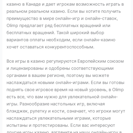
казино в Канаде и дает игрокам возможность играть в
реальном реальном казино. Если вы хотите получить
преимущество в мире онлайн-игр и онлайн-ставок,
Olimp предлагает ряд бесплатных вращений или
бесплатных вращений. Такой широкий выбор
вариантов оплаты необходим, если онлайн-казино
хочет оставаться конкурентоспособным.
Все игры в казино регулируются Европейским союзом
и лицензированы и одобрены соответствующими
органами в вашем регионе, поэтому вы можете
наслаждаться новыми онлайн-играми. Если вы готовы
поднять свое игровое время на новый уровень, в Olimp
есть все, что вам нужно для увлекательной онлайн-
игры. Разнообразие настольных игр, включая
блэкджек, рулетку и кости, означает, что игроки могут
наслаждаться увлекательными играми, которые
испытаны и протестированы. Если вас интересуют
другие игры казино, взгляните на нашу онлайн-игру в