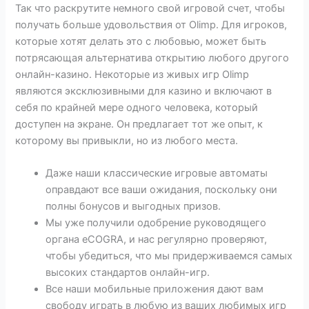
Так что раскрутите немного свой игровой счет, чтобы
получать больше удовольствия от Olimp. Для игроков,
которые хотят делать это с любовью, может быть
потрясающая альтернатива открытию любого другого
онлайн-казино. Некоторые из живых игр Olimp
являются эксклюзивными для казино и включают в
себя по крайней мере одного человека, который
доступен на экране. Он предлагает тот же опыт, к
которому вы привыкли, но из любого места.
Даже наши классические игровые автоматы
оправдают все ваши ожидания, поскольку они
полны бонусов и выгодных призов.
Мы уже получили одобрение руководящего
органа eCOGRA, и нас регулярно проверяют,
чтобы убедиться, что мы придерживаемся самых
высоких стандартов онлайн-игр.
Все наши мобильные приложения дают вам
свободу играть в любую из ваших любимых игр