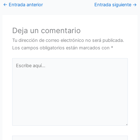
←
Entrada anterior
Entrada siguiente
→
Deja un comentario
Tu dirección de correo electrónico no será publicada.
Los campos obligatorios están marcados con
*
Escribe
aquí...
Nombre*